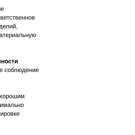
ые
ветственное
делий,
материальную
нности
ое соблюдение
.
 хорошим
симально
тировке