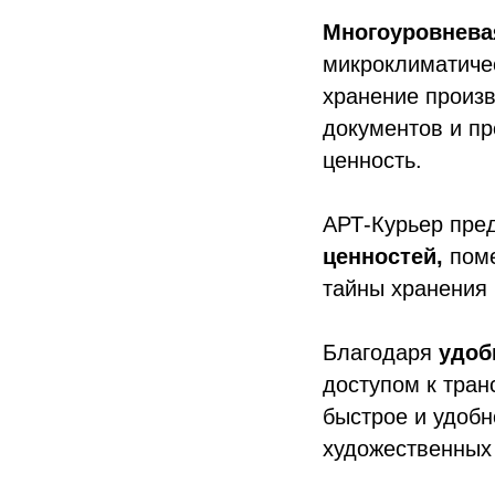
Многоуровнева
микроклиматиче
хранение произв
документов и п
ценность.
АРТ-Курьер пре
ценностей,
поме
тайны хранения
Благодаря
удоб
доступом к тра
быстрое и удобн
художественных