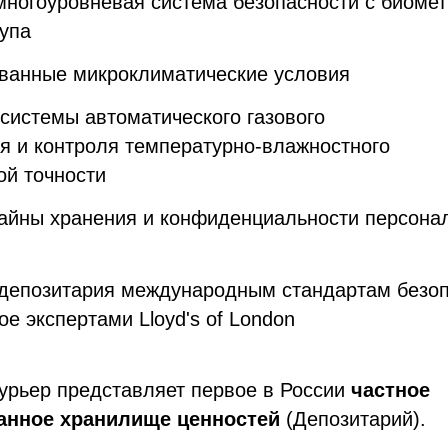
ногоуровневая система безопасности с биомет
упа
ванные микроклиматические условия
системы автоматического газового
я и контроля температурно-влажностного
ой точности
айны хранения и конфиденциальности персона
 депозитария международным стандартам безоп
е экспертами Lloyd's of London
урьер представляет первое в России
частное
анное
хранилище
ценностей
(Депозитарий).