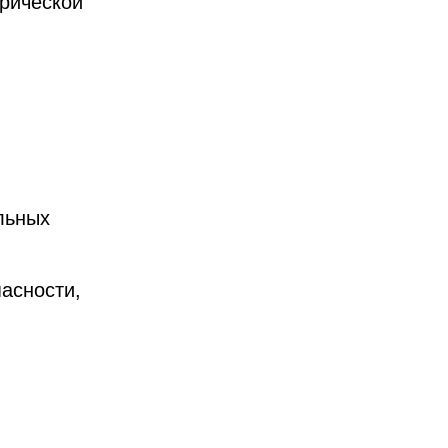
рической
льных
асности,