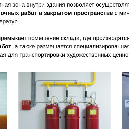
тная зона внутри здания позволяет осуществл
зочных работ в закрытом пространстве
с ми
ератур.
примыкает помещение склада, где производятс
абот
, а также размещается специализированна
ая для транспортировки художественных ценно