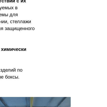
тствии с их
зуемых в
темы для
нии, стеллажи
ля защищенного
,
химически
изделий по
е боксы.