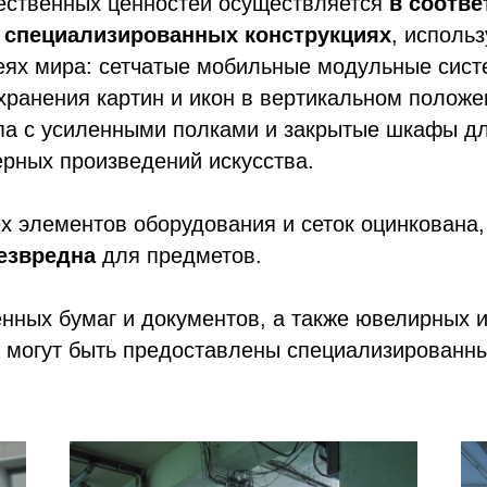
ественных ценностей осуществляется
в соотве
а специализированных конструкциях
, исполь
еях мира: сетчатые мобильные модульные сис
хранения картин и икон в вертикальном положе
упа с усиленными полками и закрытые шкафы д
рных произведений искусства.
х элементов оборудования и сеток оцинкована
езвредна
для предметов.
нных бумаг и документов, а также ювелирных 
 могут быть предоставлены специализированны