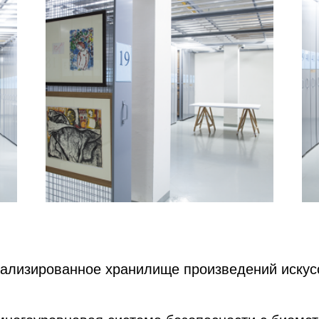
иализированное хранилище произведений искус