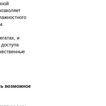
лной
позволяет
лажностного
м.
егатах, и
 доступа
ожественные
ь возможное