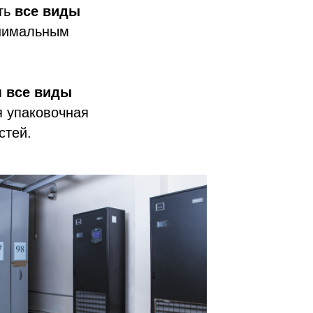
ять
все виды
нимальным
я
все виды
я упаковочная
стей.