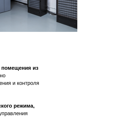
 помещения из
но
ения и контроля
ского режима,
 управления